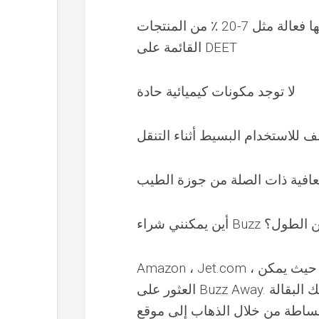
درستها وزارة الزراعة الأمريكية وجامعة جيلف ، وكذلك ثبت أنها فعالة مثل 7-20 ٪ من المنتجات
القائمة على DEET
لا توجد مكونات كيميائية حادة
 للاستخدام البسيط أثناء التنقل
لعافية ذات الصلة من جوزة الطيب
Buzz بعيدًا عن الطول؟
Amazon ، Jet.com ، بالإضافة إلى صحة الكم والعافية موجودة على أسواق الإنترنت حيث يمكن
العثور على Buzz Away. وبالمثل ، قم بفحص متجرك الإقليمي للصحة والعافية وكذلك البقالة
 الذهاب إلى موقع Extreme لموقع Extreme لموقع