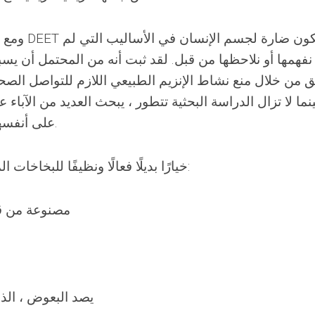
ومع ذلك ، 
نفهمها أو نلاحظها من قبل. لقد ثبت أنه من المحتمل أن يسب
ق من خلال منع نشاط الإنزيم الطبيعي اللازم للتواصل الصح
ينما لا تزال الدراسة البحثية تتطور ، يبحث العديد من الآباء
لمنع استخدام DEET على أنفسهم وأطفالهم.
يوفر Buzz Away Extreme خيارًا بديلًا فعالًا ونظيفًا للبخاخات المحملة:
مصنوعة من قا
يصد البعوض ، الذ