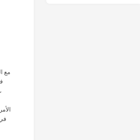
مع ا
في
الأمر