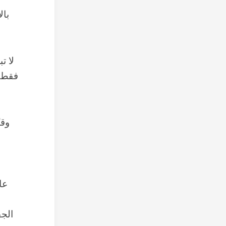
بال
لا ت
فقط ح
عا
الج