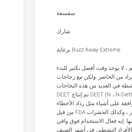
سقسقة
شارك
برعاية Buzz Away Extreme
، لا يوجد وقت أفضل بكثير للبدء
راد من الحاضر. ولكن مع زجاجات
طة في العديد من هذه البخاخات ،
DEET. تم إنتاج DEET (N ، N-Diethyl-M-Toluamide) للقوات المسلحة التي يستخدمها الجيش
افقة على أشياء مثل رذاذ الأخطاء
من قبل FDA في عام 1998. يمارس الأجنحة قبالة البعوض ، والقراد ، والفرار ، وكذلك الحشرات
ا. إنه فعال الاستخدام فوق واقي