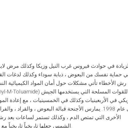
لزيادة في حوادث فيروس غرب النيل وزيكا وكذلك مرض لايم 
 حماية نفسك من البعوض ، ذبابة سوداء وكذلك لدغات الق
رش الأخطاء تأتي مشكلات حول أمان المواد الكيميائية النش
يكي في الأربعينيات وكذلك في الخمسينيات ، مع إعادة المو
الأخرى التي تمتص الدم ، وكذلك تستمر لساعات بعد رشه
الشمس جعلها تاريخياً تاريخياً مع الأفراد النشطين في أشهر الصيف.