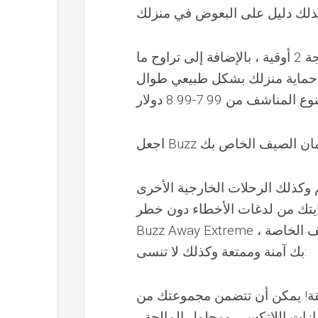
تكلفة البيع بالتجزئة معقولة للغاية! بدءًا من 6.29 دولارًا لزجاجة 2 أوقية ، بالإضافة إلى تراوح ما
ة ، يمكنك التأكد من حماية منزلك بشكل طبيعي طوال
روتين أمان الصيف الخاص بك
م وكذلك الرحلات الخارجية الأخرى
الأخطاء دون خطر DEET. بالإضافة إلى تعبئة
Buzz Away Extreme ، لا تفشل في تذكر هذه الخطوات للمساعدة في جعل رحلة الصيف الخاصة
بك آمنة وممتعة وكذلك لا تنسى:
هقة! يمكن أن تتضمن مجموعتك من
ازات اللاتكس ، ومحلول المالحة ،