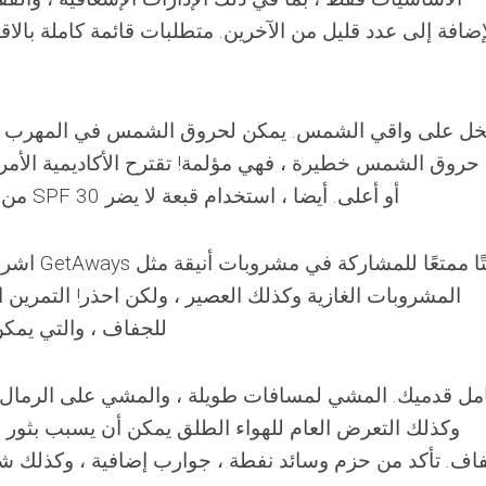
إضافة إلى عدد قليل من الآخرين. متطلبات قائمة كاملة ب
بخل على واقي الشمس. يمكن لحروق الشمس في المهرب أن
روق الشمس خطيرة ، فهي مؤلمة! تقترح الأكاديمية الأمريك
من أشعة الشمس المقاومة للماء من SPF 30 أو أعلى. أيضا ، استخدام قبعة لا يضر
اشرب الكثي
المشروبات الغازية وكذلك العصير ، ولكن احذر! التمري
للجفاف ، والتي يمكن
مل قدميك. المشي لمسافات طويلة ، والمشي على الرمال
وكذلك التعرض العام للهواء الطلق يمكن أن يسبب بثور 
فاف. تأكد من حزم وسائد نفطة ، جوارب إضافية ، وكذلك ش